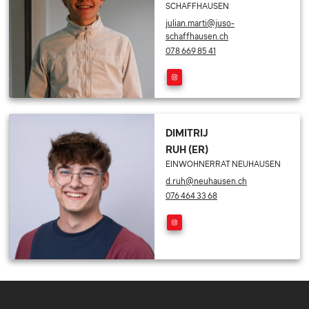
SCHAFFHAUSEN
julian.marti@juso-
schaffhausen.ch
078 669 85 41
DIMITRIJ
RUH (ER)
EINWOHNERRAT NEUHAUSEN
d.ruh@neuhausen.ch
076 464 33 68