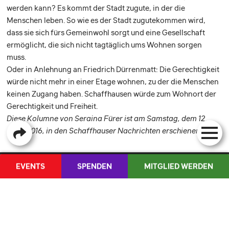
werden kann? Es kommt der Stadt zugute, in der die
Menschen leben. So wie es der Stadt zugutekommen wird,
dass sie sich fürs Gemeinwohl sorgt und eine Gesellschaft
ermöglicht, die sich nicht tagtäglich ums Wohnen sorgen
muss.
Oder in Anlehnung an Friedrich Dürrenmatt: Die Gerechtigkeit
würde nicht mehr in einer Etage wohnen, zu der die Menschen
keinen Zugang ­haben. Schaffhausen würde zum Wohnort der
Gerechtigkeit und Freiheit.
Diese Kolumne von Seraina Fürer ist am Samstag, dem 12.
März 2016, in den Schaffhauser Nachrichten erschienen.
EVENTS
SPENDEN
MITGLIED WERDEN
DIE JUSO
KONTAKT
AKTUELLES
MEDIENCORNER
PERSONEN
EVENTS